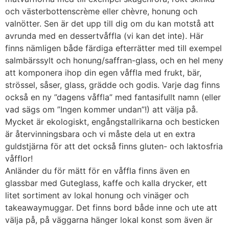
och västerbottenscrème eller chèvre, honung och
valnötter. Sen är det upp till dig om du kan motstå att
avrunda med en dessertvåffla (vi kan det inte). Här
finns nämligen både färdiga efterrätter med till exempel
salmbärssylt och honung/saffran-glass, och en hel meny
att komponera ihop din egen våffla med frukt, bär,
strössel, såser, glass, grädde och godis. Varje dag finns
också en ny ”dagens våffla” med fantasifullt namn (eller
vad sägs om ”Ingen kommer undan”!) att välja på.
Mycket är ekologiskt, engångstallrikarna och besticken
är återvinningsbara och vi måste dela ut en extra
guldstjärna för att det också finns gluten- och laktosfria
våfflor!
Anländer du för mätt för en våffla finns även en
glassbar med Guteglass, kaffe och kalla drycker, ett
litet sortiment av lokal honung och vinäger och
takeawaymuggar. Det finns bord både inne och ute att
välja på, på väggarna hänger lokal konst som även är