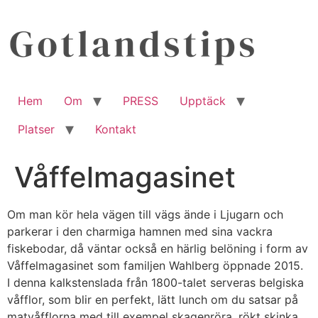
Hoppa
till
innehåll
Hem
Om
PRESS
Upptäck
Platser
Kontakt
Våffelmagasinet
Om man kör hela vägen till vägs ände i Ljugarn och
parkerar i den charmiga hamnen med sina vackra
fiskebodar, då väntar också en härlig belöning i form av
Våffelmagasinet som familjen Wahlberg öppnade 2015.
I denna kalkstenslada från 1800-talet serveras belgiska
våfflor, som blir en perfekt, lätt lunch om du satsar på
matvåfflorna med till exempel skagenröra, rökt skinka