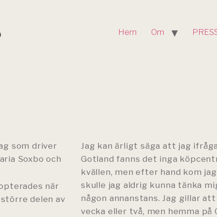
Hem
Om
PRES
jag som driver
Jag kan ärligt säga att jag ifrå
Maria Soxbo och
Gotland fanns det inga köpcen
kvällen, men efter hand kom jag 
skulle jag aldrig kunna tänka mi
dopterades när
någon annanstans. Jag gillar att
större delen av
vecka eller två, men hemma på 