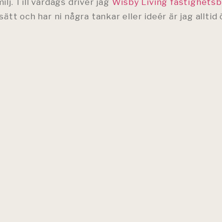
j. Till vardags driver jag
Wisby Living fastighetsb
ätt och har ni några tankar eller ideér är jag allti