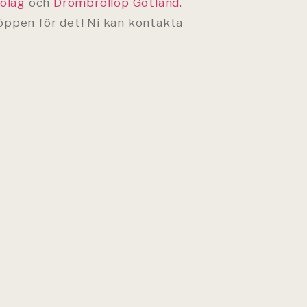
olag
och
Drömbröllop Gotland.
d öppen för det! Ni kan kontakta