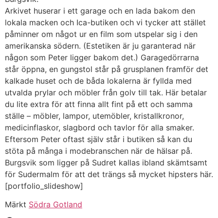
Arkivet huserar i ett garage och en lada bakom den
lokala macken och Ica-butiken och vi tycker att stället
påminner om något ur en film som utspelar sig i den
amerikanska södern. (Estetiken är ju garanterad när
någon som Peter ligger bakom det.) Garagedörrarna
står öppna, en gungstol står på grusplanen framför det
kalkade huset och de båda lokalerna är fyllda med
utvalda prylar och möbler från golv till tak. Här betalar
du lite extra för att finna allt fint på ett och samma
ställe – möbler, lampor, utemöbler, kristallkronor,
medicinflaskor, slagbord och tavlor för alla smaker.
Eftersom Peter oftast själv står i butiken så kan du
stöta på många i modebranschen när de hälsar på.
Burgsvik som ligger på Sudret kallas ibland skämtsamt
för Sudermalm för att det trängs så mycket hipsters här.
[portfolio_slideshow]
Märkt
Södra Gotland